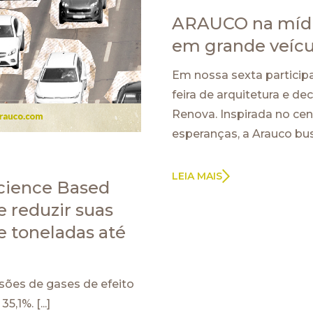
ARAUCO na mídia
em grande veícu
Em nossa sexta particip
feira de arquitetura e d
Renova. Inspirada no ce
esperanças, a Arauco bu
LEIA MAIS
cience Based
 reduzir suas
e toneladas até
ões de gases de efeito
,1%. [...]