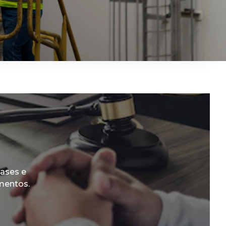
eases e
mentos.