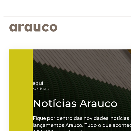
ARGENTINA
AUS/
EUROPE
MED
ARAUCO BRASIL
ARAUCO
SUSTENTABILIDADE
ISTO É ARAUCO
FALE CONOSCO
CENTRO AMERICA
UK
PROGRAMAS SOCIOAMBIENTAIS
GOVERNANÇA CORPORATIVA
aqui
FEIRAS
LANÇAMENTO
NOTÍCIAS
RELATÓRIOS DE SUSTENTABILIDADE
Notícias Arauco
PROJETO
Fique por dentro das novidades, notícias 
lançamentos Arauco. Tudo o que aconte