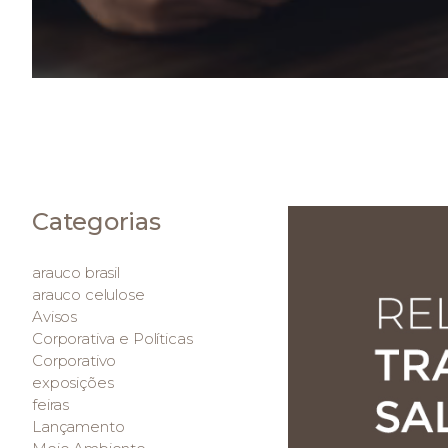
Categorias
arauco brasil
arauco celulose
Avisos
Corporativa e Políticas
Corporativo
exposições
feiras
Lançamento