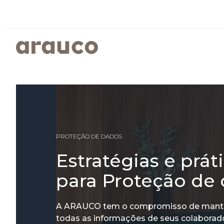
ARGENTINA
AUS/
EUROPE
MED
PAINÉIS REVESTIDOS
SUSTENTABILIDADE
ISTO É ARAUCO
FALE CONOSCO
CENTRO AMERICA
UK
PROGRAMAS SOCIOAMBIENTAIS
GOVERNANÇA CORPORATIVA
PROTEÇÃO DE DADOS
Estratégias e prát
RELATÓRIOS DE SUSTENTABILIDADE
ARAUCO MELAMINA
ARAUCO COLOR
para Proteção de
A ARAUCO tem o compromisso de manter
todas as informações de seus colaborador