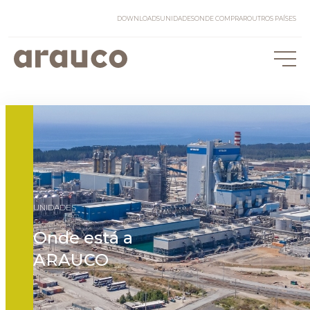
DOWNLOADS
UNIDADES
ONDE COMPRAR
OUTROS PAÍSES
UNIDADES
Onde está a
ARAUCO