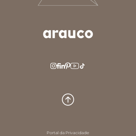
ARGENTINA
AUS/NZ
BRASIL
CHILE
COLOMBIA
EUROPE
MEDIO ORIENTE
MÉXICO
PERÚ
USA/CAN
CENTRO AMERICA
Portal da Privacidade