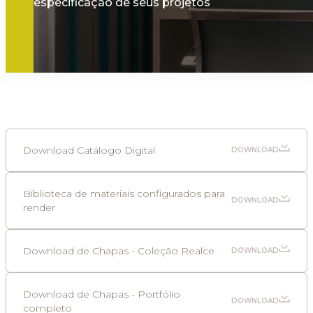
especificação de seus projetos
Download Catálogo Digital
DOWNLOAD
Biblioteca de materiais configurados para
DOWNLOAD
render
Download de Chapas - Coleção Realce
DOWNLOAD
Download de Chapas - Portfólio
DOWNLOAD
completo