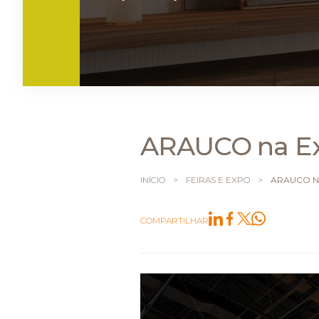
ARAUCO na Ex
INÍCIO
>
FEIRAS E EXPO
>
ARAUCO N
COMPARTILHAR