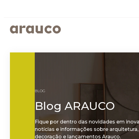
ARGENTINA
AUS/
EUROPE
MED
PAINÉIS REVESTIDOS
SUSTENTABILIDADE
ISTO É ARAUCO
FALE CONOSCO
CENTRO AMERICA
UK
PROGRAMAS SOCIOAMBIENTAIS
GOVERNANÇA CORPORATIVA
BLOG
RELATÓRIOS DE SUSTENTABILIDADE
ARAUCO MELAMINA
Blog ARAUCO
ARAUCO COLOR
Fique por dentro das novidades em inov
notícias e informações sobre arquitetura,
decoração e lançamentos Arauco.