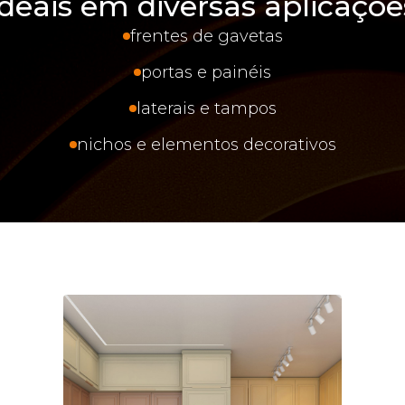
Ideais em diversas aplicaçõe
frentes de gavetas
portas e painéis
laterais e tampos
ARGENTINA
nichos e elementos decorativos
AUS/NZ
BRASIL
CHILE
COLOMBIA
EUROPE
MEDIO ORIENTE
MÉXICO
PERÚ