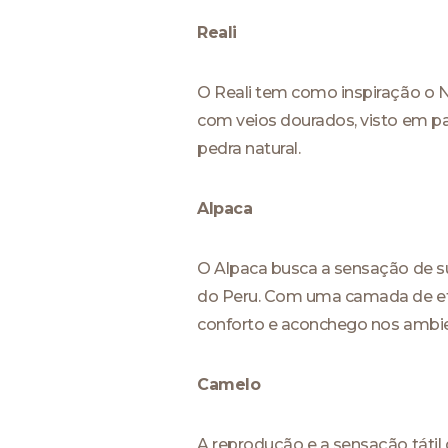
Reali
O Reali tem como inspiração o N
com veios dourados, visto em pa
pedra natural.
Alpaca
O Alpaca busca a sensação de sua
do Peru. Com uma camada de efei
conforto e aconchego nos ambie
Camelo
A reprodução e a sensação tátil