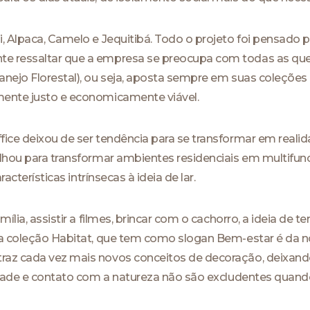
, Alpaca, Camelo e Jequitibá. Todo o projeto foi pensado p
e ressaltar que a empresa se preocupa com todas as que
nejo Florestal), ou seja, aposta sempre em suas coleções n
mente justo e economicamente viável.
fice deixou de ser tendência para se transformar em real
alhou para transformar ambientes residenciais em multifu
racterísticas intrínsecas à ideia de lar.
amília, assistir a filmes, brincar com o cachorro, a ideia 
da coleção Habitat, que tem como slogan Bem-estar é da 
raz cada vez mais novos conceitos de decoração, deixand
lidade e contato com a natureza não são excludentes quand