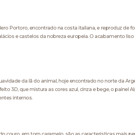
ero Portoro, encontrado na costa italiana, e reproduz de
lácios e castelos da nobreza europeia. O acabamento liso
vidade da lã do animal, hoje encontrado no norte da Argent
to 3D, que mistura as cores azul, cinza e bege, o painel 
ntes internos.
 do couro, em tom caramelo, são as características mais p