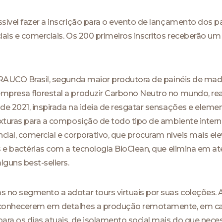
sível fazer a inscrição para o evento de lançamento dos 
iais e comerciais. Os 200 primeiros inscritos receberão u
ARAUCO Brasil, segunda maior produtora de painéis de mad
presa florestal a produzir Carbono Neutro no mundo, reali
de 2021, inspirada na ideia de resgatar sensações e eleme
exturas para a composição de todo tipo de ambiente intern
cial, comercial e corporativo, que procuram níveis mais el
s e bactérias com a tecnologia BioClean, que elimina em a
lguns best-sellers.
 no segmento a adotar tours virtuais por suas coleções. 
conhecerem em detalhes a produção remotamente, em casa
ra os dias atuais, de isolamento social mais do que neces