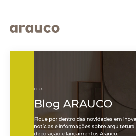
ARGENTINA
AUS/
EUROPE
MED
PAINÉIS REVESTIDOS
SUSTENTABILIDADE
ISTO É ARAUCO
FALE CONOSCO
CENTRO AMERICA
UK
PROGRAMAS SOCIOAMBIENTAIS
GOVERNANÇA CORPORATIVA
BLOG
RELATÓRIOS DE SUSTENTABILIDADE
ARAUCO MELAMINA
Blog ARAUCO
ARAUCO COLOR
Fique por dentro das novidades em inov
notícias e informações sobre arquitetura,
decoração e lançamentos Arauco.