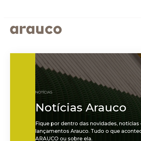
ARGENTINA
AUS/
EUROPE
MED
PAINÉIS REVESTIDOS
SUSTENTABILIDADE
ISTO É ARAUCO
FALE CONOSCO
CENTRO AMERICA
UK
PROGRAMAS SOCIOAMBIENTAIS
GOVERNANÇA CORPORATIVA
NOTÍCIAS
RELATÓRIOS DE SUSTENTABILIDADE
ARAUCO MELAMINA
Notícias Arauco
ARAUCO COLOR
Fique por dentro das novidades, notícias 
lançamentos Arauco. Tudo o que aconte
ARAUCO ou sobre ela.