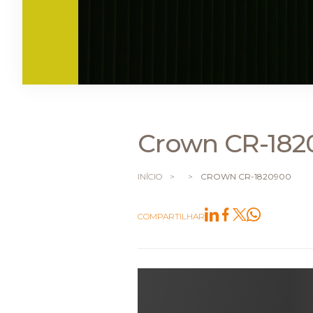
Crown CR-182
INÍCIO
>
>
CROWN CR-1820900
COMPARTILHAR