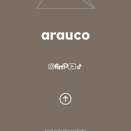
ARGENTINA
AUS/NZ
BRASIL
CHILE
COLOMBIA
EUROPE
MEDIO ORIENTE
MÉXICO
PERÚ
USA/CAN
CENTRO AMERICA
Portal da Privacidade