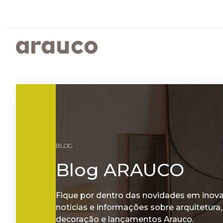
ARGENTINA
AUS/
EUROPE
MED
PAINÉIS REVESTIDOS
SUSTENTABILIDADE
ISTO É ARAUCO
FALE CONOSCO
CENTRO AMERICA
UK
PROGRAMAS SOCIOAMBIENTAIS
GOVERNANÇA CORPORATIVA
BLOG
RELATÓRIOS DE SUSTENTABILIDADE
ARAUCO MELAMINA
Blog ARAUCO
ARAUCO COLOR
Fique por dentro das novidades em inov
notícias e informações sobre arquitetura,
decoração e lançamentos Arauco.