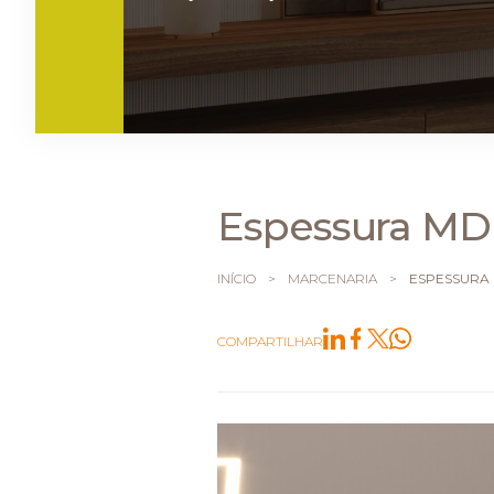
Espessura MDF:
INÍCIO
>
MARCENARIA
>
ESPESSURA 
COMPARTILHAR