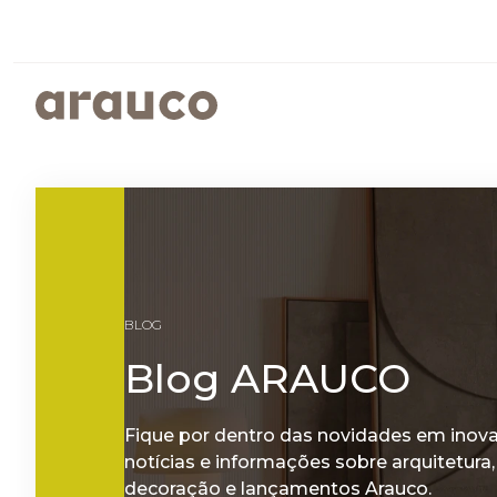
ARGENTINA
AUS/
EUROPE
MED
PAINÉIS REVESTIDOS
SUSTENTABILIDADE
ISTO É ARAUCO
FALE CONOSCO
CENTRO AMERICA
UK
PROGRAMAS SOCIOAMBIENTAIS
GOVERNANÇA CORPORATIVA
BLOG
RELATÓRIOS DE SUSTENTABILIDADE
ARAUCO MELAMINA
Blog ARAUCO
ARAUCO COLOR
Fique por dentro das novidades em inov
notícias e informações sobre arquitetura,
decoração e lançamentos Arauco.