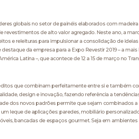
deres globais no setor de painéis elaborados com madeira 
de revestimentos de alto valor agregado. Neste ano, a ma
itos e releituras para impulsionar a consolidação de idei
e destaque da empresa para a Expo Revestir 2019 – a mais 
América Latina –, que acontece de 12 a 15 de março no Tr
ditos que combinam perfeitamente entre si e também com
inalidade, design e inovação, fazendo referência a tendênc
ilidade dos novos padrões permite que sejam combinados a 
um leque de aplicações: paredes, mobiliário personalizado, 
móveis, bancadas de espaços gourmet. Seja em ambientes r