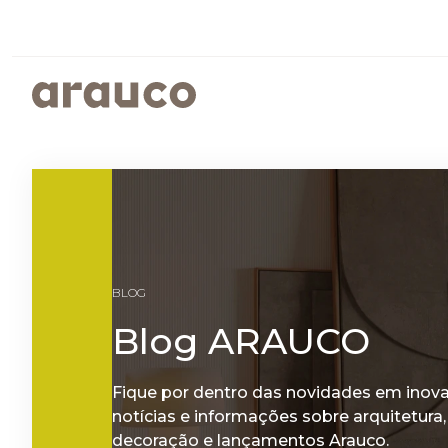
ARGENTINA
AUS/
EUROPE
MED
PAINÉIS REVESTIDOS
SUSTENTABILIDADE
ISTO É ARAUCO
FALE CONOSCO
CENTRO AMERICA
UK
PROGRAMAS SOCIOAMBIENTAIS
GOVERNANÇA CORPORATIVA
BLOG
RELATÓRIOS DE SUSTENTABILIDADE
ARAUCO MELAMINA
Blog ARAUCO
ARAUCO COLOR
Fique por dentro das novidades em inov
notícias e informações sobre arquitetura,
decoração e lançamentos Arauco.