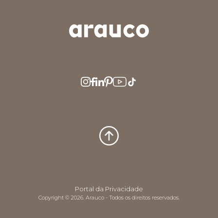
ARGENTINA
AUS/NZ
BRASIL
CHILE
COLOMBIA
EUROPE
MEDIO ORIENTE
MÉXICO
PERÚ
USA/CAN
CENTRO AMERICA
Portal da Privacidade
Copyright © 2026. Arauco - Todos os direitos reservados.
UK