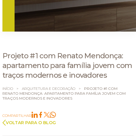
Projeto #1 com Renato Mendonça:
apartamento para família jovem com
traços modernos e inovadores
INÍCIO
>
ARQUITETURA E DECORAÇÃO
>
PROJETO #1 COM
RENATO MENDONÇA: APARTAMENTO PARA FAMÍLIA JOVEM COM
TRAÇOS MODERNOS E INOVADORES
COMPARTILHAR
VOLTAR PARA O BLOG