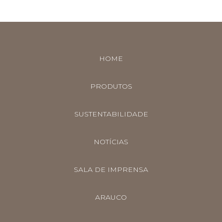
ARGENTINA
AUS/NZ
BRASIL
CHILE
HOME
COLOMBIA
PRODUTOS
EUROPE
MEDIO ORIENTE
SUSTENTABILIDADE
MÉXICO
NOTÍCIAS
PERÚ
USA/CAN
SALA DE IMPRENSA
CENTRO AMERICA
ARAUCO
UK
CORPORATIVO