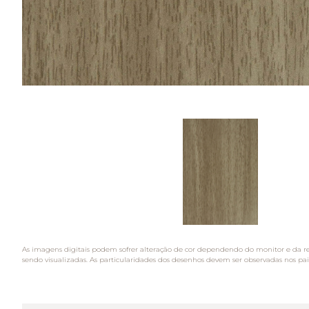
As imagens digitais podem sofrer alteração de cor dependendo do monitor e da r
sendo visualizadas. As particularidades dos desenhos devem ser observadas nos pai