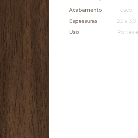
Acabamento
Fosco
Espessuras
2,5 a 3,
Uso
Portas 