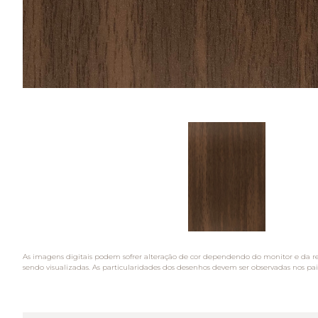
As imagens digitais podem sofrer alteração de cor dependendo do monitor e da r
sendo visualizadas. As particularidades dos desenhos devem ser observadas nos pai