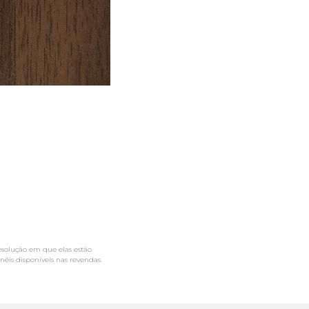
esolução em que elas estão
néis disponíveis nas revendas.