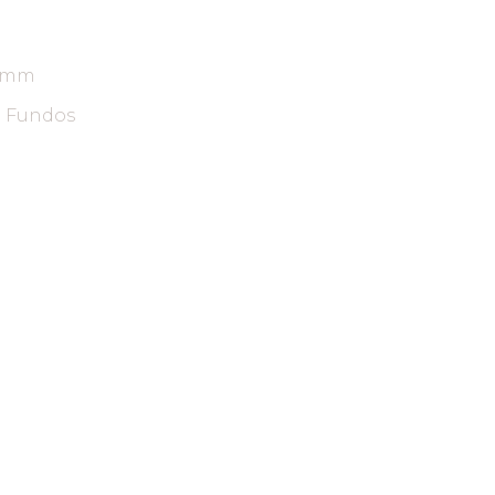
ARAUCO FLORESTAL
0 mm
e Fundos