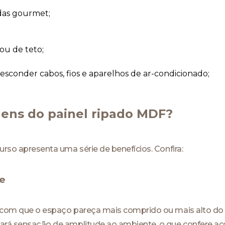
das gourmet;
ou de teto;
esconder cabos, fios e aparelhos de ar-condicionado;
gens do painel ripado MDF?
urso apresenta uma série de benefícios. Confira:
e
r com que o espaço pareça mais comprido ou mais alto do 
 dará sensação de amplitude ao ambiente, o que confere a