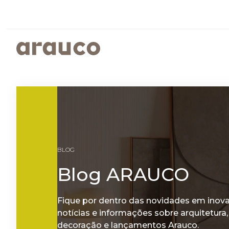
ARGENTINA
AUS/
EUROPE
MED
PAINÉIS REVESTIDOS
SUSTENTABILIDADE
ISTO É ARAUCO
FALE CONOSCO
CENTRO AMERICA
UK
PROGRAMAS SOCIOAMBIENTAIS
GOVERNANÇA CORPORATIVA
BLOG
RELATÓRIOS DE SUSTENTABILIDADE
ARAUCO MELAMINA
Blog ARAUCO
ARAUCO COLOR
Fique por dentro das novidades em inov
notícias e informações sobre arquitetura,
decoração e lançamentos Arauco.