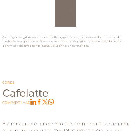
As imagens digitais podem sofrer alteração de cor dependendo do monitor e da
resolução em que elas estão sendo visualizadas. As particularidades dos desenhos
devem ser observadas nos painéis disponíveis nas revendas.
CORES
Cafelatte
COMPARTILHAR
É a mistura do leite e do café, com uma fina camada
de espuma cremosa. O MDF Cafelatte Arauco, de