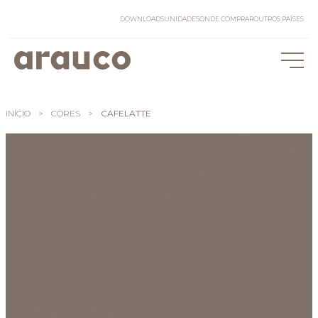
DOWNLOADS
UNIDADES
ONDE COMPRAR
OUTROS PAÍSES
INÍCIO
>
CORES
>
CAFELATTE