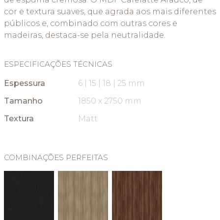
cor e textura suaves, que agrada aos mais diferentes
públicos e, combinado com outras cores e
madeiras, destaca-se pela neutralidade.
ESPECIFICAÇÕES TÉCNICAS
Espessura
6 | 15 | 18 | 25 mm
Tamanho
1850 x 2750 mm
Textura
Matt
COMBINAÇÕES PERFEITAS