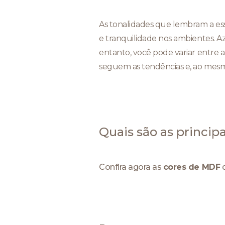
As tonalidades que lembram a e
e tranquilidade nos ambientes. Az
entanto, você pode variar entre
seguem as tendências e, ao mes
Quais são as princi
Confira agora as
cores de MDF
q