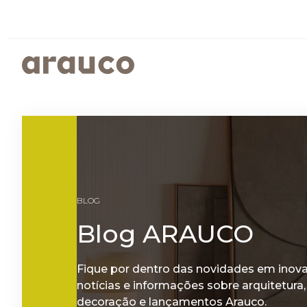
ARGENTINA
AUS/
EUROPE
MED
PAINÉIS REVESTIDOS
SUSTENTABILIDADE
ISTO É ARAUCO
FALE CONOSCO
CENTRO AMERICA
UK
PROGRAMAS SOCIOAMBIENTAIS
GOVERNANÇA CORPORATIVA
BLOG
RELATÓRIOS DE SUSTENTABILIDADE
ARAUCO MELAMINA
Blog ARAUCO
ARAUCO COLOR
Fique por dentro das novidades em inov
notícias e informações sobre arquitetura,
decoração e lançamentos Arauco.