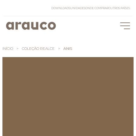
DOWNLOADS
UNIDADES
ONDE COMPRAR
OUTROS PAÍSES
INÍCIO
>
COLEÇÃO REALCE
>
ANIS