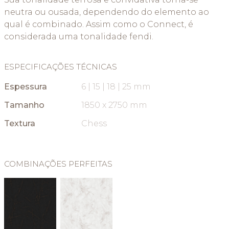
neutra ou ousada, dependendo do elemento ao
qual é combinado. Assim como o Connect, é
considerada uma tonalidade fendi.
ESPECIFICAÇÕES TÉCNICAS
Espessura
6 | 15 | 18 | 25 mm
Tamanho
1850 x 2750 mm
Textura
Chess
COMBINAÇÕES PERFEITAS