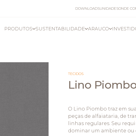
DOWNLOADS
UNIDADES
ONDE C
PRODUTOS
SUSTENTABILIDADE
ARAUCO
INVESTI
NZ
BRASIL
CHILE
IO ORIENTE
MÉXICO
PERÚ
PAINÉIS SEM REVESTIMENTO
COMPONENTES
BIODIVERSIDADE
QUEM SOMOS
TRABALHE CONOSCO
TECIDOS
CORPORATIVO
MUDANÇA GLOBAL
Lino Piomb
POLÍTICAS
O Lino Piombo traz em sua
peças de alfaiataria, de tr
linhas regulares. Seu requ
ARAUCO MDF
ARAUCO COMPONENTE
dominar um ambiente ou e
ARAUCO MDP