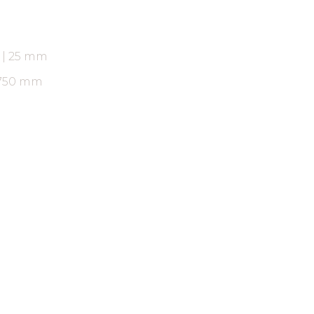
ARAUCO FLORESTAL
18 | 25 mm
2750 mm