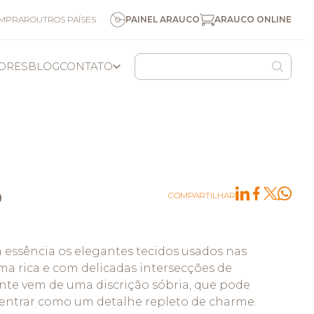
ARAUCO ONLINE
OMPRAR
OUTROS PAÍSES
PAINEL ARAUCO
DORES
BLOG
CONTATO
COLOMBIA
USA/CAN
OUTROS NEGÓCIOS
PESQUISA
NOSSOS NEGÓCIOS
CANAL DE DENÚNCIAS
MANEJO FLORESTAL
o
COMPARTILHAR
 essência os elegantes tecidos usados nas
ama rica e com delicadas intersecções de
inte vem de uma discrição sóbria, que pode
S
ARAUCO QUÍMICA
ntrar como um detalhe repleto de charme.
ARAUCO CELULOSE