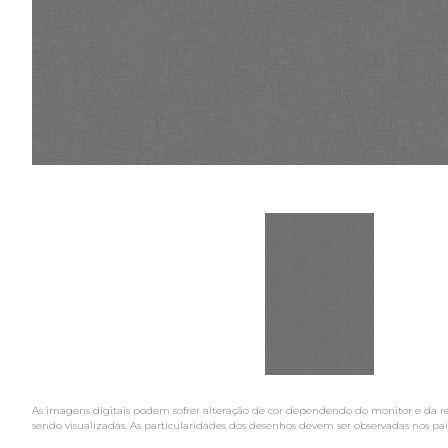
As imagens digitais podem sofrer alteração de cor dependendo do monitor e da r
sendo visualizadas. As particularidades dos desenhos devem ser observadas nos pai