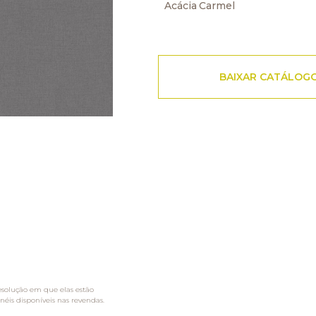
Acácia Carmel
BAIXAR CATÁLOG
esolução em que elas estão
néis disponíveis nas revendas.