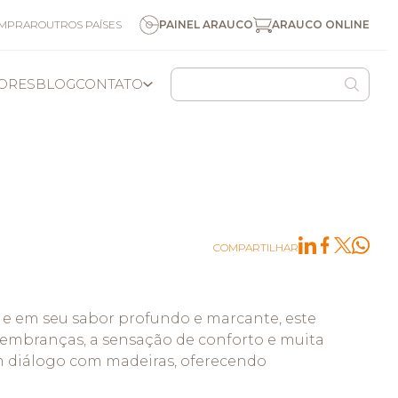
ARAUCO ONLINE
OMPRAR
OUTROS PAÍSES
PAINEL ARAUCO
DORES
BLOG
CONTATO
COLOMBIA
USA/CAN
OUTROS NEGÓCIOS
PESQUISA
NOSSOS NEGÓCIOS
CANAL DE DENÚNCIAS
MANEJO FLORESTAL
COMPARTILHAR
e em seu sabor profundo e marcante, este
embranças, a sensação de conforto e muita
em diálogo com madeiras, oferecendo
S
ARAUCO QUÍMICA
ARAUCO CELULOSE