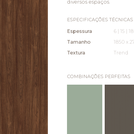
diversos espaços.
ESPECIFICAÇÕES TÉCNICAS
Espessura
6 | 15 | 
Tamanho
1850 x 
Textura
Trend
COMBINAÇÕES PERFEITAS