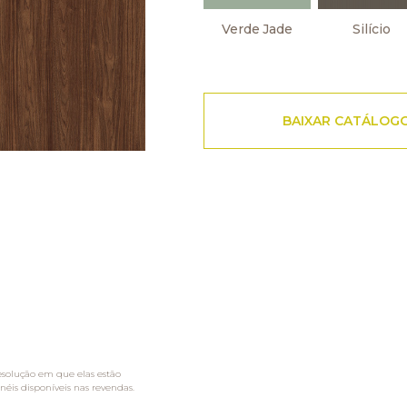
Silício
Verde Jade
BAIXAR CATÁLOG
esolução em que elas estão
néis disponíveis nas revendas.