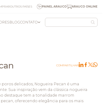
ARAUCO ONLINE
OMPRAR
OUTROS PAÍSES
PAINEL ARAUCO
DORES
BLOG
CONTATO
COLOMBIA
USA/CAN
OUTROS NEGÓCIOS
PESQUISA
NOSSOS NEGÓCIOS
CANAL DE DENÚNCIAS
MANEJO FLORESTAL
can
COMPARTILHAR
 poros delicados, Nogueira Pecan é uma
te. Sua inspiração vem da clássica nogueira
mo destaque tem a tonalidade marrom
S
ARAUCO QUÍMICA
s pecan, oferecendo elegância para os mais
ARAUCO CELULOSE