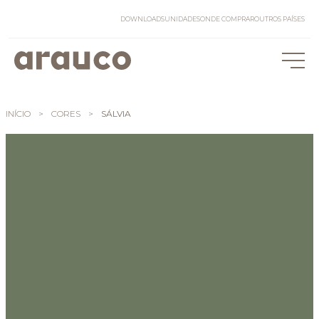
DOWNLOADS
UNIDADES
ONDE COMPRAR
OUTROS PAÍSES
INÍCIO
>
CORES
>
SÁLVIA