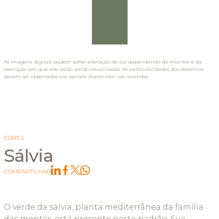
As imagens digitais podem sofrer alteração de cor dependendo do monitor e da
resolução em que elas estão sendo visualizadas. As particularidades dos desenhos
devem ser observadas nos painéis disponíveis nas revendas.
CORES
Sálvia
COMPARTILHAR
O verde da sálvia, planta mediterrânea da família
das mentas, está presente neste padrão. Sua