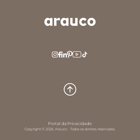
ARGENTINA
AUS/NZ
BRASIL
CHILE
COLOMBIA
EUROPE
MEDIO ORIENTE
MÉXICO
PERÚ
USA/CAN
CENTRO AMERICA
Portal da Privacidade
Copyright © 2026. Arauco - Todos os direitos reservados.
UK