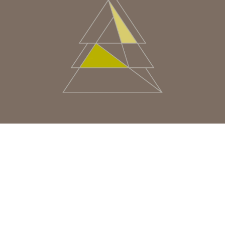
MEDIO ORIENTE
MÉXICO
PERÚ
USA/CAN
CENTRO AMERICA
UK
CORPORATIVO