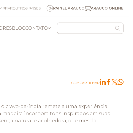
ARAUCO ONLINE
OMPRAR
OUTROS PAÍSES
PAINEL ARAUCO
DORES
BLOG
CONTATO
COLOMBIA
USA/CAN
OUTROS NEGÓCIOS
PESQUISA
NOSSOS NEGÓCIOS
CANAL DE DENÚNCIAS
MANEJO FLORESTAL
COMPARTILHAR
 o cravo-da-índia remete a uma experiência
 a madeira incorpora tons inspirados em suas
ença natural e acolhedora, que mescla
S
ARAUCO QUÍMICA
ARAUCO CELULOSE