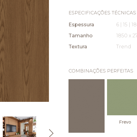
ESPECIFICAÇÕES TÉCNICAS
Espessura
6 | 15 | 
Tamanho
1850 x 
Textura
Trend
COMBINAÇÕES PERFEITAS
Frevo