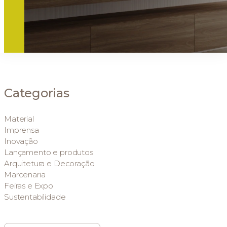
Categorias
Material
Imprensa
Inovação
Lançamento e produtos
Arquitetura e Decoração
Marcenaria
Feiras e Expo
Sustentabilidade