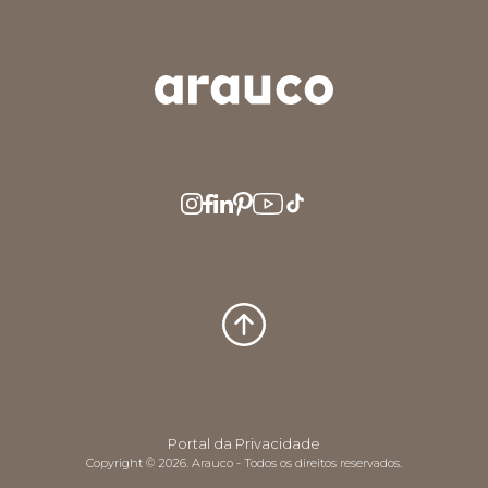
ARGENTINA
AUS/NZ
BRASIL
CHILE
COLOMBIA
EUROPE
MEDIO ORIENTE
MÉXICO
PERÚ
USA/CAN
CENTRO AMERICA
Portal da Privacidade
Copyright © 2026. Arauco - Todos os direitos reservados.
UK