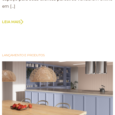
ARGENTINA
em [...]
AUS/NZ
BRASIL
LEIA MAIS
CHILE
COLOMBIA
EUROPE
LANÇAMENTO E PRODUTOS
MEDIO ORIENTE
MÉXICO
PERÚ
USA/CAN
CENTRO AMERICA
UK
CORPORATIVO