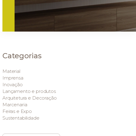
Categorias
Material
Imprensa
Inovação
Lançamento e produtos
Arquitetura e Decoração
Marcenaria
Feiras e Expo
Sustentabilidade