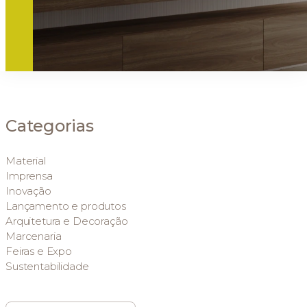
Categorias
Material
Imprensa
Inovação
Lançamento e produtos
Arquitetura e Decoração
Marcenaria
Feiras e Expo
Sustentabilidade