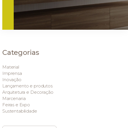
Categorias
Material
Imprensa
Inovação
Lançamento e produtos
Arquitetura e Decoração
Marcenaria
Feiras e Expo
Sustentabilidade