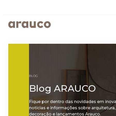
ARGENTINA
AUS/
EUROPE
MED
PAINÉIS REVESTIDOS
SUSTENTABILIDADE
ISTO É ARAUCO
FALE CONOSCO
CENTRO AMERICA
UK
PROGRAMAS SOCIOAMBIENTAIS
GOVERNANÇA CORPORATIVA
BLOG
RELATÓRIOS DE SUSTENTABILIDADE
ARAUCO MELAMINA
Blog ARAUCO
ARAUCO COLOR
Fique por dentro das novidades em inov
notícias e informações sobre arquitetura,
decoração e lançamentos Arauco.