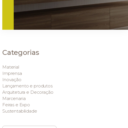
Categorias
Material
Imprensa
Inovação
Lançamento e produtos
Arquitetura e Decoração
Marcenaria
Feiras e Expo
Sustentabilidade