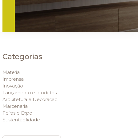
Categorias
Material
Imprensa
Inovação
Lançamento e produtos
Arquitetura e Decoração
Marcenaria
Feiras e Expo
Sustentabilidade