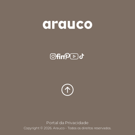
ARGENTINA
AUS/NZ
BRASIL
CHILE
COLOMBIA
EUROPE
MEDIO ORIENTE
MÉXICO
PERÚ
USA/CAN
CENTRO AMERICA
Portal da Privacidade
Copyright © 2026. Arauco - Todos os direitos reservados.
UK