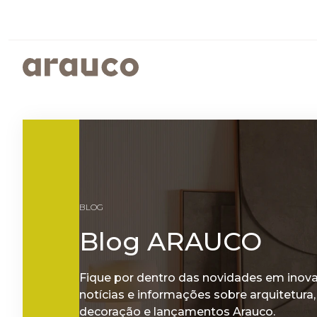
ARGENTINA
AUS/
EUROPE
MED
PAINÉIS REVESTIDOS
SUSTENTABILIDADE
ISTO É ARAUCO
FALE CONOSCO
CENTRO AMERICA
UK
PROGRAMAS SOCIOAMBIENTAIS
GOVERNANÇA CORPORATIVA
BLOG
RELATÓRIOS DE SUSTENTABILIDADE
ARAUCO MELAMINA
Blog ARAUCO
ARAUCO COLOR
Fique por dentro das novidades em inov
notícias e informações sobre arquitetura,
decoração e lançamentos Arauco.