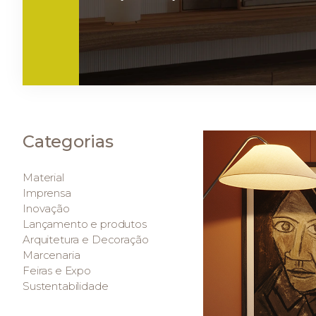
Categorias
Material
Imprensa
Inovação
Lançamento e produtos
Arquitetura e Decoração
Marcenaria
Feiras e Expo
Sustentabilidade