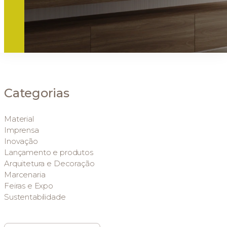
Categorias
Material
Imprensa
Inovação
Lançamento e produtos
Arquitetura e Decoração
Marcenaria
Feiras e Expo
Sustentabilidade