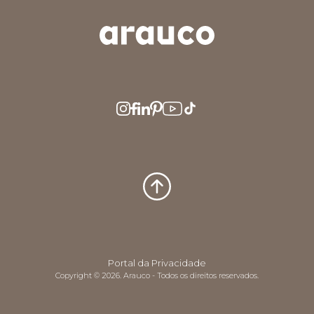
ARGENTINA
AUS/NZ
BRASIL
CHILE
COLOMBIA
EUROPE
MEDIO ORIENTE
MÉXICO
PERÚ
USA/CAN
CENTRO AMERICA
Portal da Privacidade
Copyright © 2026. Arauco - Todos os direitos reservados.
UK
CORPORATIVO