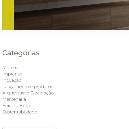
Categorias
Material
Imprensa
Inovação
Lançamento e produtos
Arquitetura e Decoração
Marcenaria
Feiras e Expo
Sustentabilidade