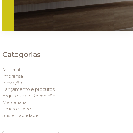
Categorias
Material
Imprensa
Inovação
Lançamento e produtos
Arquitetura e Decoração
Marcenaria
Feiras e Expo
Sustentabilidade