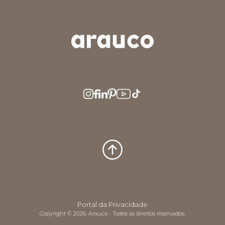
ARGENTINA
AUS/NZ
BRASIL
CHILE
COLOMBIA
EUROPE
MEDIO ORIENTE
MÉXICO
PERÚ
USA/CAN
CENTRO AMERICA
Portal da Privacidade
Copyright © 2026. Arauco - Todos os direitos reservados.
UK