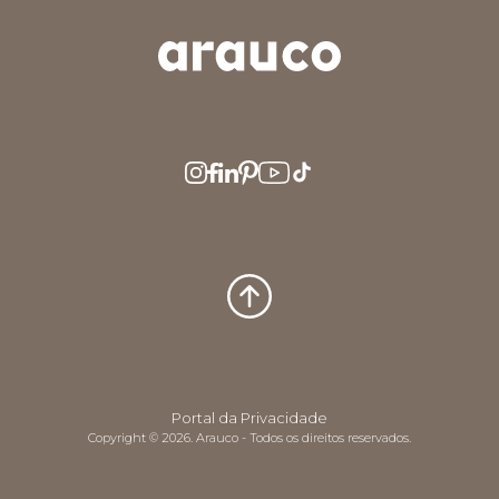
ARGENTINA
AUS/NZ
BRASIL
CHILE
COLOMBIA
EUROPE
MEDIO ORIENTE
MÉXICO
PERÚ
USA/CAN
CENTRO AMERICA
Portal da Privacidade
Copyright © 2026. Arauco - Todos os direitos reservados.
UK
CORPORATIVO