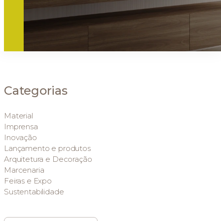
Categorias
Material
Imprensa
Inovação
Lançamento e produtos
Arquitetura e Decoração
Marcenaria
Feiras e Expo
Sustentabilidade