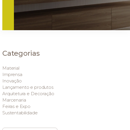
Categorias
Material
Imprensa
Inovação
Lançamento e produtos
Arquitetura e Decoração
Marcenaria
Feiras e Expo
Sustentabilidade