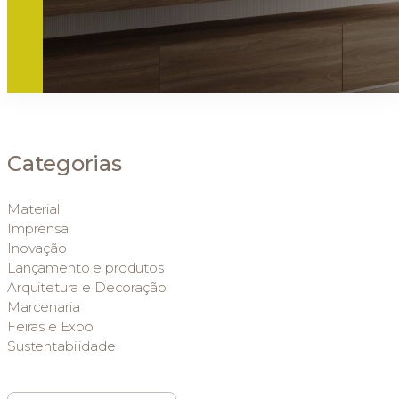
Categorias
Material
Imprensa
Inovação
Lançamento e produtos
Arquitetura e Decoração
Marcenaria
Feiras e Expo
Sustentabilidade