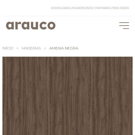
DOWNLOADS
UNIDADES
ONDE COMPRAR
OUTROS PAÍSES
INÍCIO
>
MADEIRAS
>
AMEIXA NEGRA