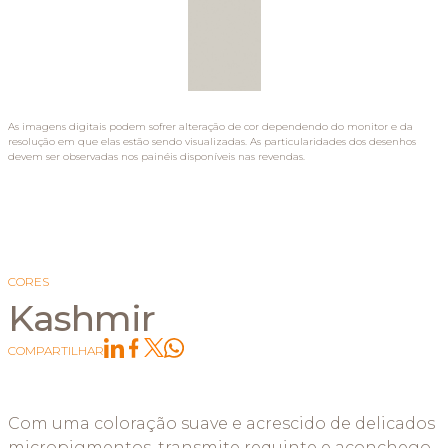
As imagens digitais podem sofrer alteração de cor dependendo do monitor e da
resolução em que elas estão sendo visualizadas. As particularidades dos desenhos
devem ser observadas nos painéis disponíveis nas revendas.
CORES
Kashmir
COMPARTILHAR
Com uma coloração suave e acrescido de delicados
micropigmentos, transmite requinte e aconchego.