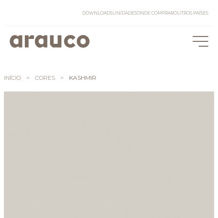
DOWNLOADS
UNIDADES
ONDE COMPRAR
OUTROS PAÍSES
INÍCIO
>
CORES
>
KASHMIR