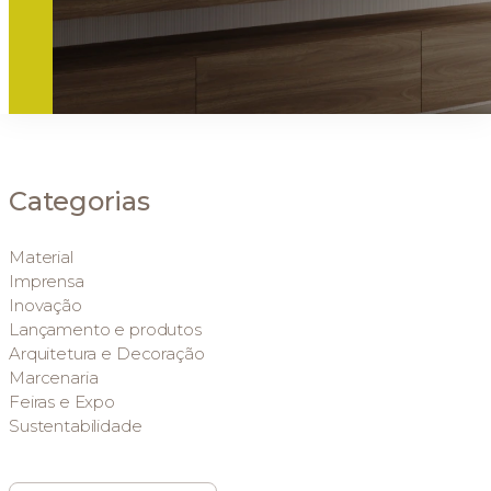
Categorias
Material
Imprensa
Inovação
Lançamento e produtos
Arquitetura e Decoração
Marcenaria
Feiras e Expo
Sustentabilidade