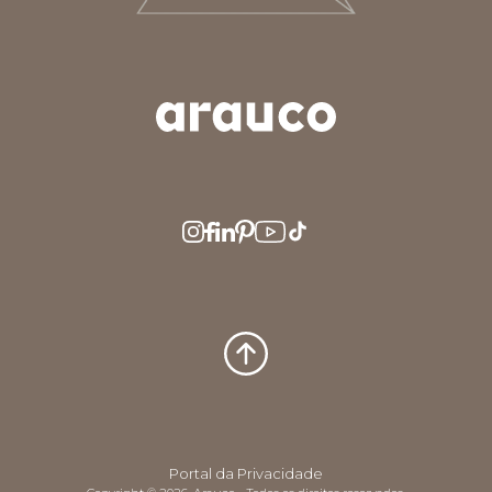
ARGENTINA
AUS/NZ
BRASIL
CHILE
COLOMBIA
EUROPE
MEDIO ORIENTE
MÉXICO
PERÚ
USA/CAN
CENTRO AMERICA
Portal da Privacidade