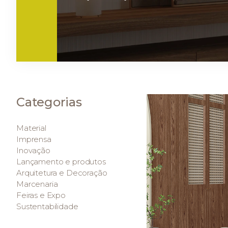
Categorias
Material
Imprensa
Inovação
Lançamento e produtos
Arquitetura e Decoração
Marcenaria
Feiras e Expo
Sustentabilidade