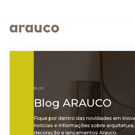
ARGENTINA
AUS/
EUROPE
MED
PAINÉIS REVESTIDOS
SUSTENTABILIDADE
ISTO É ARAUCO
FALE CONOSCO
CENTRO AMERICA
UK
PROGRAMAS SOCIOAMBIENTAIS
GOVERNANÇA CORPORATIVA
BLOG
RELATÓRIOS DE SUSTENTABILIDADE
ARAUCO MELAMINA
Blog ARAUCO
ARAUCO COLOR
Fique por dentro das novidades em inov
notícias e informações sobre arquitetura,
decoração e lançamentos Arauco.