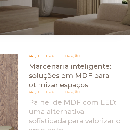
ARAUCO FLORESTAL
ARQUITETURA E DECORAÇÃO
Marcenaria inteligente:
soluções em MDF para
otimizar espaços
ARQUITETURA E DECORAÇÃO
Painel de MDF com LED:
uma alternativa
sofisticada para valorizar o