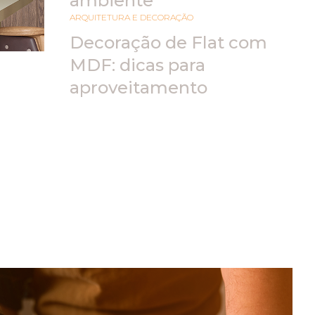
ambiente
ARQUITETURA E DECORAÇÃO
Decoração de Flat com
MDF: dicas para
aproveitamento