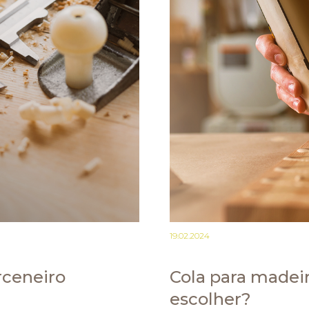
19.02.2024
rceneiro
Cola para madeir
escolher?