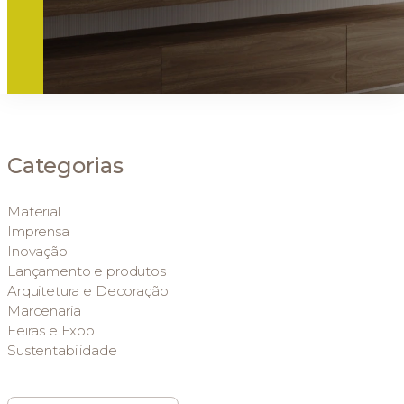
Categorias
Material
Imprensa
Inovação
Lançamento e produtos
Arquitetura e Decoração
Marcenaria
Feiras e Expo
Sustentabilidade